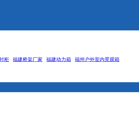
时柜
福建桥架厂家
福建动力箱
福州户外室内景观箱